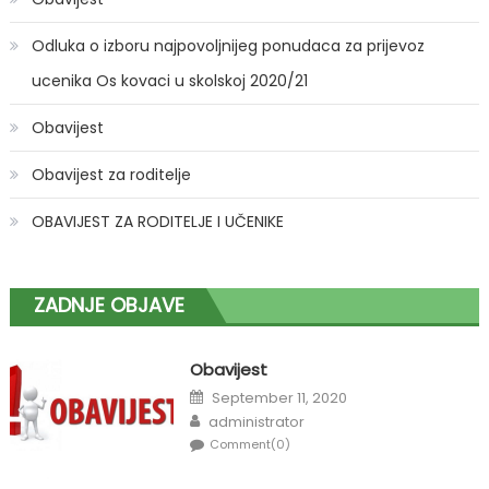
Odluka o izboru najpovoljnijeg ponudaca za prijevoz
ucenika Os kovaci u skolskoj 2020/21
Obavijest
Obavijest za roditelje
OBAVIJEST ZA RODITELJE I UČENIKE
ZADNJE OBJAVE
Obavijest
Posted
September 11, 2020
on
Author
administrator
Comment(0)