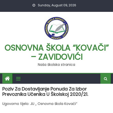
Skip
Sunday, August 09, 2026
to
content
OSNOVNA ŠKOLA “KOVAČI”
– ZAVIDOVIĆI
Naša školska stranica
Poziv Za Dostavljanje Ponuda Za Izbor
Prevoznika Učenika U Školskoj 2020/21.
Ugovorno tijelo: JU „ Osnovna škola Kovači“