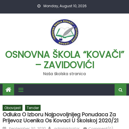
Skip
Monday, August 10, 2026
to
content
OSNOVNA ŠKOLA “KOVAČI”
– ZAVIDOVIĆI
Naša školska stranica
Obavijest
Tender
Odluka O Izboru Najpovoljnijeg Ponudaca Za
Prijevoz Ucenika Os Kovaci U Skolskoj 2020/21
Posted
Author
September 30, 2020
administrator
Comment(0)