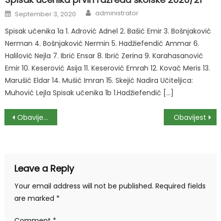
Author
Posted
administrator
September 3, 2020
on
Spisak učenika 1a 1. Adrović Adnel 2. Bašić Emir 3. Bošnjaković
Nerman 4. Bošnjaković Nermin 5. Hadžiefendić Ammar 6.
Halilović Nejla 7. Ibrić Ensar 8. Ibrić Zerina 9. Karahasanović
Emir 10. Keserović Asija 11. Keserović Emrah 12. Kovač Meris 13.
Marušić Eldar 14. Mušić Imran 15. Skejić Nadira Učiteljica:
Muhović Lejla Spisak učenika 1b 1.Hadžiefendić […]
Post
Obavijest
Obavijest
navigation
Leave a Reply
Your email address will not be published.
Required fields
are marked
*
Comment
*