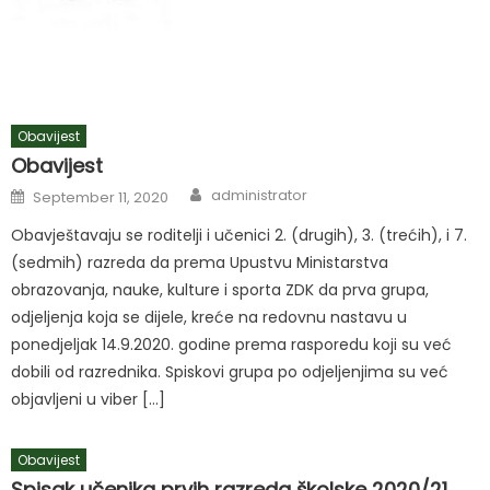
Obavijest
Obavijest
Author
Posted
administrator
September 11, 2020
on
Obavještavaju se roditelji i učenici 2. (drugih), 3. (trećih), i 7.
(sedmih) razreda da prema Upustvu Ministarstva
obrazovanja, nauke, kulture i sporta ZDK da prva grupa,
odjeljenja koja se dijele, kreće na redovnu nastavu u
ponedjeljak 14.9.2020. godine prema rasporedu koji su već
dobili od razrednika. Spiskovi grupa po odjeljenjima su već
objavljeni u viber […]
Obavijest
Spisak učenika prvih razreda školske 2020/21