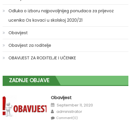
Odluka o izboru najpovoljnijeg ponudaca za prijevoz
ucenika Os kovaci u skolskoj 2020/21
Obavijest
Obavijest za roditelje
OBAVIJEST ZA RODITELJE I UČENIKE
ZADNJE OBJAVE
Obavijest
Posted
September 11, 2020
on
Author
administrator
Comment(0)