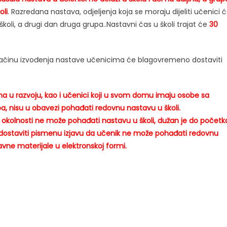
oli
. Razredana nastava, odjeljenja koja se moraju dijeliti učenici 
školi, a drugi dan druga grupa..Nastavni čas u školi trajat će
30
 i načinu izvođenja nastave učenicima će blagovremeno dostaviti
ma u razvoju, kao i učenici koji u svom domu imaju osobe sa
upa, nisu u obavezi pohađati redovnu nastavu u školi.
ih okolnosti ne može pohađati nastavu u školi, dužan je do početk
dostaviti pismenu izjavu da učenik ne može pohađati redovnu
avne materijale u elektronskoj formi.