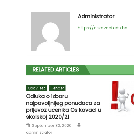
Administrator
https://oskovaci.edu.ba
RELATED ARTICLES
Obavijest
Tender
Odluka o izboru
najpovoljnijeg ponudaca za
prijevoz ucenika Os kovaci u
skolskoj 2020/21
Author
Posted
September 30, 2020
on
administrator