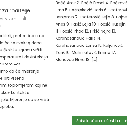
Bašić Amir 3. Bečić Ermal 4. Bećirovi
 za roditelje
Erna 5. Bošnjaković Haris 6. Džaferov
Author
Benjamin 7. Džaferović Lejla 8. Hajde
r 6, 2020
Anes 9. Hasić Lejla 10. Hodžić Husejin
r
11. Hodžić Irhad 12. Hrkić Nejra 13.
oditelji, prethodno smo
Karahasanović Haris 14.
i da će se svakog dana
Karahasanović Larisa 15. Kuljanović
 u školsku zgradu vršiti
Tarik 16. Mahmutović Emina 17.
mperature i dezinfekcija
Mahovac Elma 18. […]
 putem vas
amo da će mjerenje
 biti vršeno
nim toplomjerom koji ne
kakav kontakt s
jela. Mjerenje će se vršiti
zglobu.
Spisak učenika šestih razreda