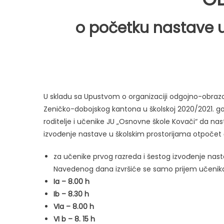
o početku nastave u
U skladu sa Upustvom o organizaciji odgojno-obra
Zeničko-dobojskog kantona u školskoj 2020/2021. go
roditelje i učenike JU „Osnovne škole Kovači“ da nas
izvođenje nastave u školskim prostorijama otpočet 
za učenike prvog razreda i šestog izvođenje nast
Navedenog dana izvršiće se samo prijem učenika
Ia – 8.00 h
Ib – 8.30 h
VIa – 8.00 h
VI b – 8. 15 h