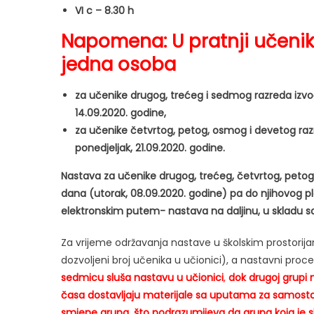
VI c – 8.30 h
Napomena: U pratnji učeni
jedna osoba
za učenike drugog, trećeg i sedmog razreda izvo
14.09.2020. godine,
za učenike četvrtog, petog, osmog i devetog raz
ponedjeljak, 21.09.2020. godine.
Nastava za učenike drugog, trećeg, četvrtog, pet
dana (utorak, 08.09.2020. godine) pa do njihovog pl
elektronskim putem- nastava na daljinu, u skladu 
Za vrijeme održavanja nastave u školskim prostorijam
dozvoljeni broj učenika u učionici), a nastavni pro
sedmicu sluša nastavu u učionici
,
dok drugoj grupi
časa dostavljaju materijale sa uputama za samost
smjene grupa, što podrazumijeva da grupa koja je slu