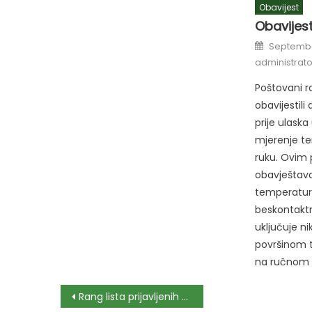
Obavijest
Obavijest
Posted
Septembe
on
administrato
Poštovani r
obavijestil
prije ulaska
mjerenje te
ruku. Ovim
obavještav
temperature
beskontakt
uključuje ni
površinom ti
na ručnom 
Post
Rang lista prijavljenih kanidata za radno mjesto higijeničar