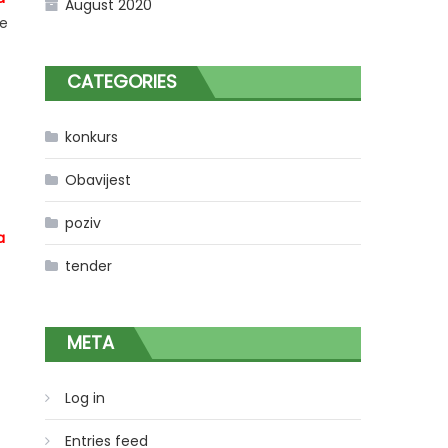
August 2020
će
CATEGORIES
konkurs
Obavijest
poziv
a
tender
META
Log in
Entries feed