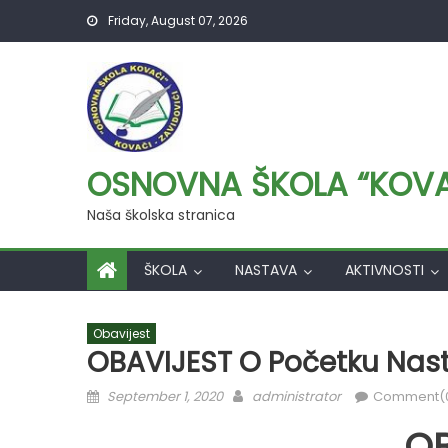
Skip
Friday, August 07, 2026
to
content
OSNOVNA ŠKOLA “KOVAČ
Naša školska stranica
ŠKOLA
NASTAVA
AKTIVNOSTI
Obavijest
OBAVIJEST O Početku Nasta
Posted
Author
September 1, 2020
administrator
Comment(
on
OB