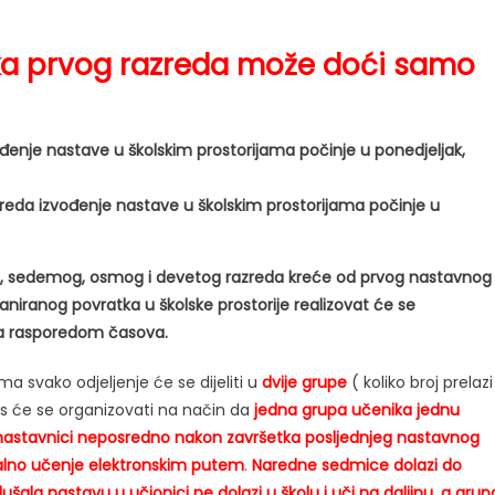
ka prvog razreda može doći samo
đenje nastave u školskim prostorijama počinje u ponedjeljak,
reda izvođenje nastave u školskim prostorijama počinje u
og, sedemog, osmog i devetog razreda kreće od prvog nastavnog
aniranog povratka u školske prostorije realizovat će se
sa rasporedom časova.
a svako odjeljenje će se dijeliti u
dvije grupe
( koliko broj prelazi
ces će se organizovati na način da
jedna grupa učenika jednu
 nastavnici neposredno nakon završetka posljednjeg nastavnog
alno učenje elektronskim putem
.
Naredne sedmice dolazi do
šala nastavu u učionici ne dolazi u školu i uči na daljinu, a grup