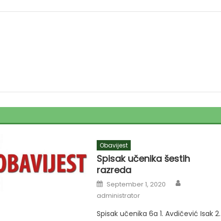
Obavijest
Spisak učenika šestih
razreda
Author
Posted
September 1, 2020
on
administrator
Spisak učenika 6a 1. Avdičević Isak 2.