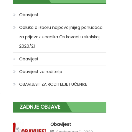
Obavijest
Odluka o izboru najpovoljnijeg ponudaca
za prijevoz ucenika Os kovaci u skolskoj
2020/21
Obavijest
Obavijest za roditelje
OBAVIJEST ZA RODITELJE I UČENIKE
.
ZADNJE OBJAVE
Obavijest
Posted
September 11, 2020