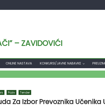
I” – ZAVIDOVIĆI
ONLINE NASTAVA
KONKURSI/JAVNE NABAVKE
PREUZI
rs
Poziv
Tender
uda Za Izbor Prevoznika Učenika 