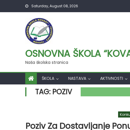
Skip
Saturday, August 08, 2026
to
content
OSNOVNA ŠKOLA “KOVAČ
Naša školska stranica
ŠKOLA
NASTAVA
AKTIVNOSTI
TAG:
POZIV
Konku
Poziv Za Dostavljanje Pon