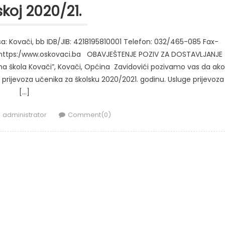
skoj 2020/21.
sa: Kovači, bb IDB/JIB: 4218195810001 Telefon: 032/465-085 Fax-
https:/www.oskovaci.ba OBAVJEŠTENJE POZIV ZA DOSTAVLJANJE
 škola Kovači”, Kovači, Općina Zavidovići pozivamo vas da ako
 prijevoza učenika za školsku 2020/2021. godinu. Usluge prijevoza
[…]
Author
administrator
Comment(0)