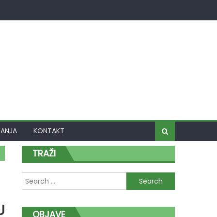
MANJA
KONTAKT
TRAŽI
Search
for:
U
OBJAVE