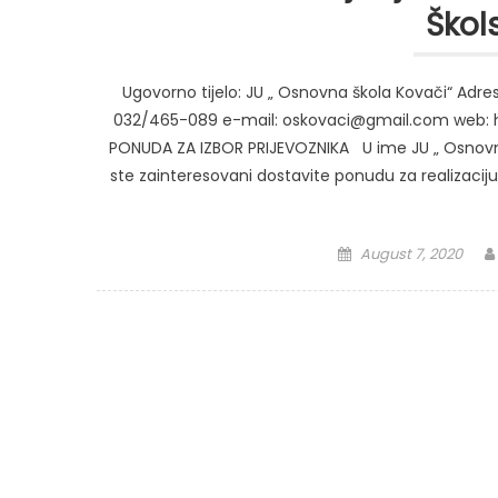
Škol
Ugovorno tijelo: JU „ Osnovna škola Kovači“ Adre
032/465-089 e-mail: oskovaci@gmail.com web: 
PONUDA ZA IZBOR PRIJEVOZNIKA U ime JU „ Osnovna
ste zainteresovani dostavite ponudu za realizaciju
Posted
August 7, 2020
on